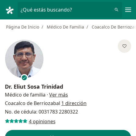
Men
¿Qué estás buscando?
Página De Inicio
Médico De Familia
Coacalco De Berrioza
Dr.
Eliut Sosa Trinidad
sobre las especializaciones
Médico de familia
·
Ver más
Coacalco de Berriozabal
1 dirección
No. de cédula: 0031783 2280322
4 opiniones