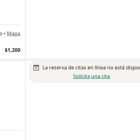
o
•
Mapa
$1,200
La reserva de citas en línea no está dispo
Solicita una cita