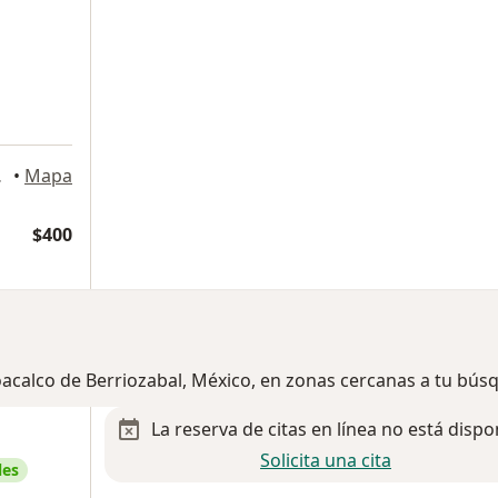
riozabal
•
Mapa
$400
oacalco de Berriozabal, México, en zonas cercanas a tu bú
La reserva de citas en línea no está dispo
Solicita una cita
les