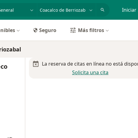
dad, enfermedad o nombre
p. ej. Guadalajara
Iniciar
nibles
Seguro
Más filtros
riozabal
La reserva de citas en línea no está dispo
eco
Solicita una cita