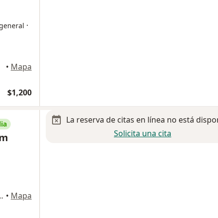
·
 general
•
Mapa
$1,200
La reserva de citas en línea no está dispo
ia
Solicita una cita
am
ional 650, Miguel Hidalgo
•
Mapa