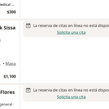
Consultorio Médico Familiar - Consortium Medical Group
$300
La reserva de citas en línea no está dispo
k Sissa
Solicita una cita
s
el Hidalgo
•
Mapa
$1,100
La reserva de citas en línea no está dispo
 Flores
Solicita una cita
·
 general