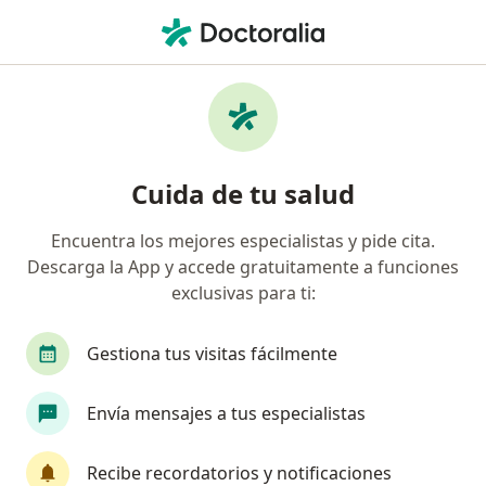
Men
Cirujano General
Filtros
Seguro
Mapa
Cirujanos generales
Cuida de tu salud
Encuentra los mejores especialistas y pide cita.
Elige la ciudad en la que buscas al especialista
Descarga la App y accede gratuitamente a funciones
Ciudad de México
Monterrey
Guadalajara
exclusivas para ti:
Gestiona tus visitas fácilmente
Envía mensajes a tus especialistas
Recibe recordatorios y notificaciones