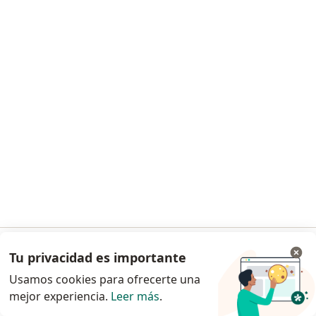
Mostrar perfil
Nuevo Perfil en Doctoralia
Dr. Francisco Bojorquez Chavez
·
Ver más
Cirujano general
Dirección
En línea
Tu privacidad es importante
Ir a la app
Usamos cookies para ofrecerte una
Vía Doctor Gustavo Baz 309, Tlalnepantla de Baz
•
Mapa
mejor experiencia.
Leer más
.
Continuar en el navegador
Hospital MAC Tlalnepantla