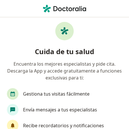
Men
Encuentra tu especialista
y pide cita
Cuida de tu salud
330 000 profesionales están aquí para
Encuentra los mejores especialistas y pide cita.
ayudarte.
Descarga la App y accede gratuitamente a funciones
exclusivas para ti:
Visita presencial
En línea
Visita presencial
En línea
Gestiona tus visitas fácilmente
especialidad, enfermedad 
Envía mensajes a tus especialistas
p. ej. Guadalajara
Recibe recordatorios y notificaciones