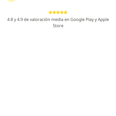
Buscar
4.8 y 4.9 de valoración media en Google Play y Apple
Store
Ginecólogo
Psicólogo
Dermatólogo
Oftalmólogo
Urólogo
Ortopedista
Otorrinolaringólogo
Pediatra
Psiquiatra
Cirujano general
Internista
Traumatólogo
Nutriólogo
Ortodoncista
Endodoncia
Ver más
Especialidades más populares
Electrocardiograma
Vasectomía
Mindfulness
Depilación láser
Ver más
Servicios
Encuentra tu especialista