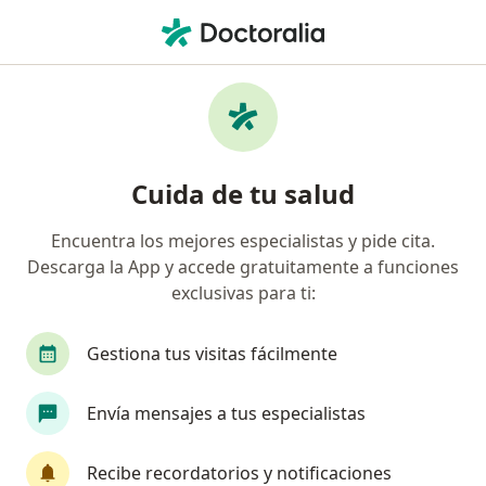
Men
Vasectomía • Ciudad de México, CDMX
Filtros
• 1
Seguro
Mapa
Vasectomía en Ciudad de México: clínicas y
Cuida de tu salud
especialistas
Encuentra los mejores especialistas y pide cita.
Descarga la App y accede gratuitamente a funciones
¿Qué tipo de visita quieres reservar?
exclusivas para ti:
Vasectomía
Vasectomía sin bisturí (sin dolor)
Gestiona tus visitas fácilmente
Envía mensajes a tus especialistas
Recibe recordatorios y notificaciones