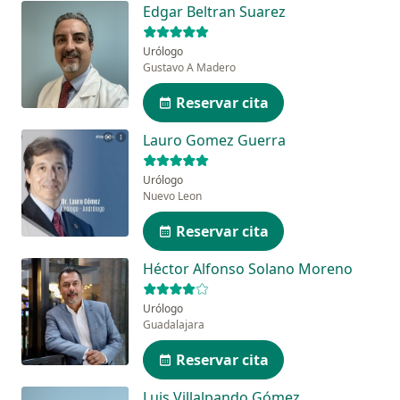
Edgar Beltran Suarez
Urólogo
Gustavo A Madero
Reservar cita
Lauro Gomez Guerra
Urólogo
Nuevo Leon
Reservar cita
Héctor Alfonso Solano Moreno
Urólogo
Guadalajara
Reservar cita
Luis Villalpando Gómez