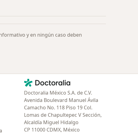
ía: Especialistas más solicitados
informativo y en ningún caso deben
Contacto
Doctoralia - Página de inicio
Doctoralia México S.A. de C.V.
Avenida Boulevard Manuel Ávila
Camacho No. 118 Piso 19 Col.
Lomas de Chapultepec V Sección,
Alcaldía Miguel Hidalgo
CP 11000 CDMX, México
a