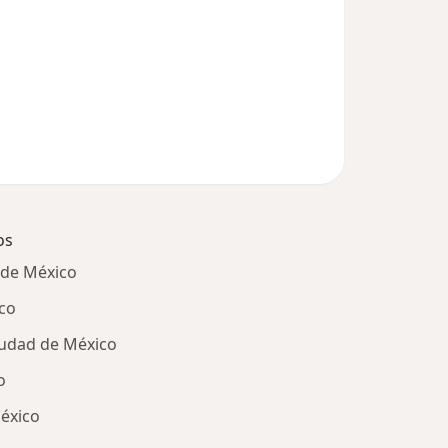
os
 de México
co
iudad de México
o
México