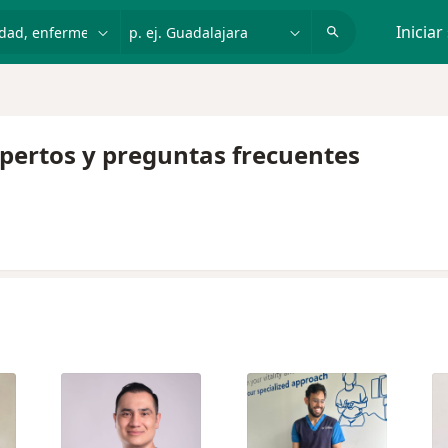
dad, enfermedad o nombre
p. ej. Guadalajara
Iniciar
xpertos y preguntas frecuentes