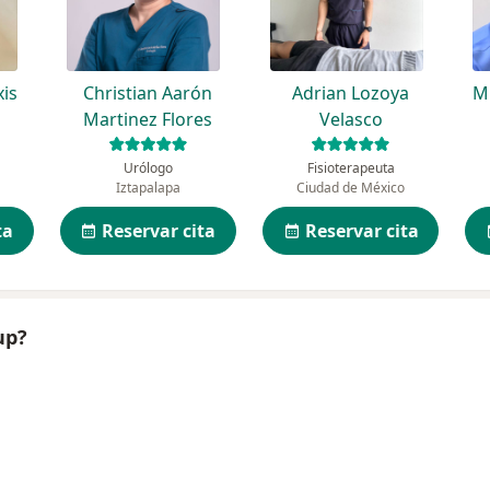
xis
Christian Aarón
Adrian Lozoya
M
Martinez Flores
Velasco
Urólogo
Fisioterapeuta
Iztapalapa
Ciudad de México
ta
Reservar cita
Reservar cita
up?