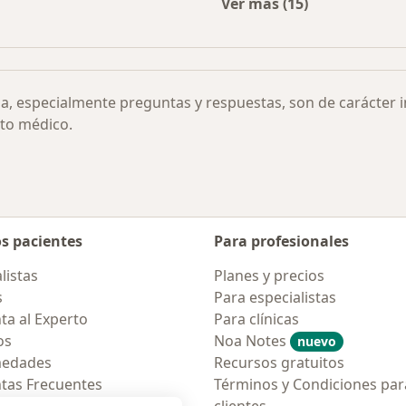
Ver más (15)
r ciudad
Más en esta categor
ia, especialmente preguntas y respuestas, son de carácter 
to médico.
os pacientes
Para profesionales
listas
Planes y precios
s
Para especialistas
ta al Experto
Para clínicas
os
Noa Notes
nuevo
medades
Recursos gratuitos
tas Frecuentes
Términos y Condiciones par