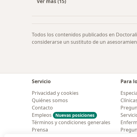
Ver más (15)
Más en esta categoría: Check up po
Todos los contenidos publicados en Doctoral
considerarse un sustituto de un asesoramien
Servicio
Para l
Privacidad y cookies
Especia
Quiénes somos
Clínica
Contacto
Pregun
Empleos
Servici
Nuevas posiciones
Términos y condiciones generales
Enfer
Prensa
Pregun