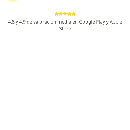
Av Unión 163, Guadalajara
•
Mapa
INSTITUTO MIRADAS CONSULTORIO 310
4.8 y 4.9 de valoración media en Google Play y Apple
Primera visita Oftalmología
$1,000
Store
Este especialista no ofrece reserva de cita en línea en esta dirección.
Solicita una cita
Destacado
Dr. Alejandro Arroyo Perez
·
Ver más
Oftalmólogo