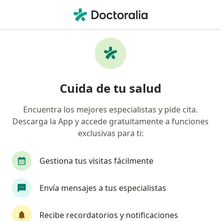
Men
Oftalmólogo • Guadalajara, Jalisco
Filtros
Seguro
Mapa
Oftalmólogos en Guadalajara
Cuida de tu salud
Encuentra los mejores especialistas y pide cita.
Descarga la App y accede gratuitamente a funciones
exclusivas para ti:
Gestiona tus visitas fácilmente
Destacado
Envía mensajes a tus especialistas
Dr. Alfredo Suarez Velasco
·
Ver más
Oftalmólogo
Recibe recordatorios y notificaciones
489 opiniones