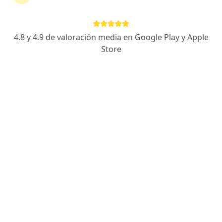
Lacandones 330 (entre calle Tarascos y Toltecas media cuadra hospital Angeles del carmen), Guadalajara
•
Mapa
Consultorio privado
Primera visita Oftalmología
$1,000
4.8 y 4.9 de valoración media en Google Play y Apple
Este especialista no ofrece reserva de cita en línea en esta dirección.
Store
Solicita una cita
Dr. Daniel Robles Yeme
·
Ver más
Oftalmólogo
333 opiniones