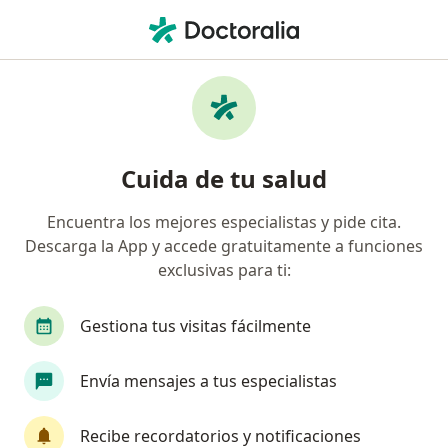
Men
Oftalmólogo • Monraz, Guadalajara, Jalisco
Filtros
Seguro
Mapa
Oftalmólogos en Monraz, Guadalajara
Cuida de tu salud
Encuentra los mejores especialistas y pide cita.
Descarga la App y accede gratuitamente a funciones
exclusivas para ti:
Gestiona tus visitas fácilmente
Dr. Joél González Barón
Envía mensajes a tus especialistas
·
Ver más
Oftalmólogo
43 opiniones
Recibe recordatorios y notificaciones