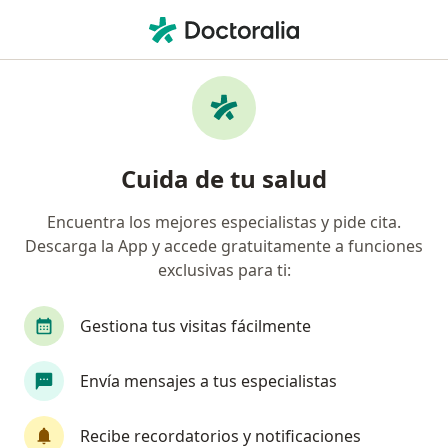
Men
Oftalmólogo • Arcos Vallarta, Guadalajara, Jalisco
Filtros
Seguro
Mapa
Oftalmólogos en Arcos Vallarta,
Cuida de tu salud
Guadalajara
Encuentra los mejores especialistas y pide cita.
Descarga la App y accede gratuitamente a funciones
exclusivas para ti:
Gestiona tus visitas fácilmente
Envía mensajes a tus especialistas
Destacado
Dr. José Antonio Paczka
Recibe recordatorios y notificaciones
·
Ver más
Oftalmólogo