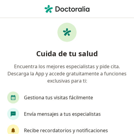
Men
Oftalmólogo • Zapopan, Jalisco
Filtros
Seguro
Mapa
Oftalmólogos en Zapopan
Cuida de tu salud
Encuentra los mejores especialistas y pide cita.
Descarga la App y accede gratuitamente a funciones
exclusivas para ti:
Gestiona tus visitas fácilmente
Destacado
Envía mensajes a tus especialistas
Dra. Nicole Macriz Romero
·
Ver más
Oftalmólogo
Recibe recordatorios y notificaciones
458 opiniones