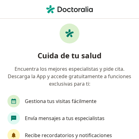
Men
Queratocono • Zapopan, Jalisco
Filtros
• 1
Seguro
Mapa
Especialistas en Queratocono en Zapopan
Cuida de tu salud
Encuentra los mejores especialistas y pide cita.
¿Qué especialidad estás buscando?
Descarga la App y accede gratuitamente a funciones
Oftalmólogo
Optometrista
Oftalmólogo p
exclusivas para ti:
Gestiona tus visitas fácilmente
Envía mensajes a tus especialistas
Recibe recordatorios y notificaciones