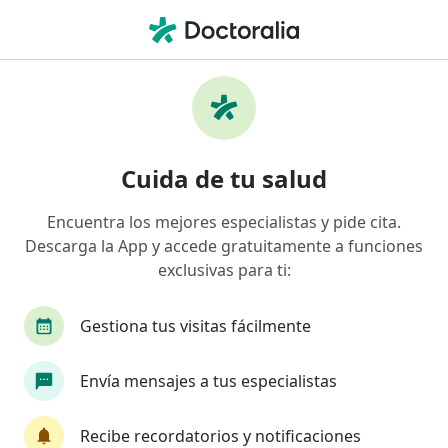
Men
Neuritis Óptica • Zapopan, Jalisco
Filtros
• 1
Seguro
Mapa
Especialistas en Neuritis óptica en Zapopan
Cuida de tu salud
Encuentra los mejores especialistas y pide cita.
¿Qué especialidad estás buscando?
Descarga la App y accede gratuitamente a funciones
Oftalmólogo
Neurólogo
Oftalmólogo pedi
exclusivas para ti:
Gestiona tus visitas fácilmente
Envía mensajes a tus especialistas
Recibe recordatorios y notificaciones