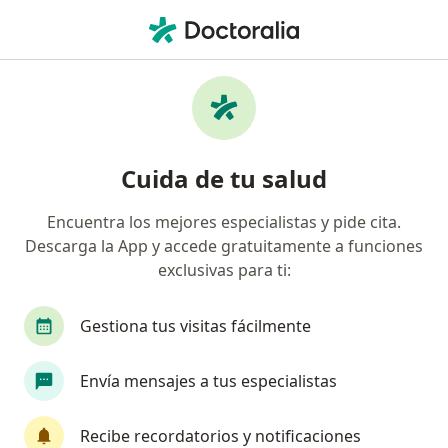
Men
Retinopatía Diabética • Zapopan, Jalisco
Filtros
• 1
Seguro
Mapa
Especialistas en Retinopatía diabética en
Cuida de tu salud
Zapopan
Encuentra los mejores especialistas y pide cita.
Descarga la App y accede gratuitamente a funciones
¿Qué especialidad estás buscando?
exclusivas para ti:
Oftalmólogo
Especialista en Retina Médica y 
Gestiona tus visitas fácilmente
Envía mensajes a tus especialistas
Recibe recordatorios y notificaciones