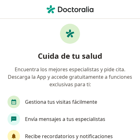
Men
Oftalmólogo • Zapopan, Jalisco
Filtros
Seguro:
Sura
Mapa
Oftalmólogos recomendados de Sura en
Cuida de tu salud
Zapopan
Encuentra los mejores especialistas y pide cita.
Descarga la App y accede gratuitamente a funciones
exclusivas para ti:
Gestiona tus visitas fácilmente
Envía mensajes a tus especialistas
Destacado
Dra. Nicole Macriz Romero
Recibe recordatorios y notificaciones
·
Ver más
Oftalmólogo