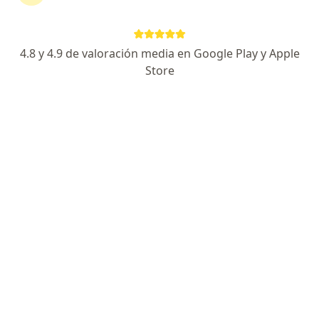
455 opiniones
Cirujana Oftalmóloga Certificada
4.8 y 4.9 de valoración media en Google Play y Apple
Alta especialidad en Córnea y Cirugía Refractiva
Store
Alta especialidad en Enfermedades Externas
Avenida Central Guillermo Gonzalez Camarena #911, Zapopan
•
Mapa
Hospital Real San José Valle Real N6 10A
Acepta Sura
Primera visita Oftalmología
Este especialista no ofrece reserva de cita en línea en esta dirección.
Solicita una cita