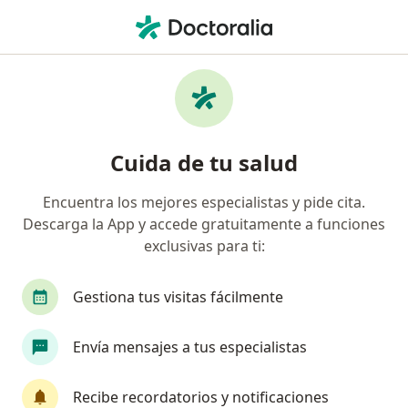
Men
Oftalmólogo • San Pedro Tlaquepaque, Jalisco
Filtros
Seguro
Mapa
Oftalmólogos en San Pedro Tlaquepaque
Cuida de tu salud
Encuentra los mejores especialistas y pide cita.
Descarga la App y accede gratuitamente a funciones
exclusivas para ti:
Gestiona tus visitas fácilmente
Dra. Hilda Cruz Carrillo
Envía mensajes a tus especialistas
·
Ver más
Oftalmólogo
74 opiniones
Recibe recordatorios y notificaciones