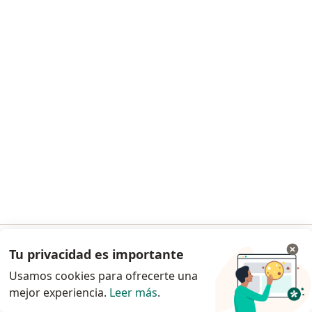
Dra. Cinthya Ramos Castellón
·
Ver más
Oftalmólogo
Av. Copernico 3817 int 19.esq.Sagitario. "TORRE ITALIS", Zapopan
•
Mapa
Consultorio privado
Primera visita Oftalmología
Precio sin especificar
Este especialista no ofrece reserva de cita en línea en esta dirección.
Solicita una cita
Tu privacidad es importante
Ir a la app
Usamos cookies para ofrecerte una
mejor experiencia.
Leer más
.
Continuar en el navegador