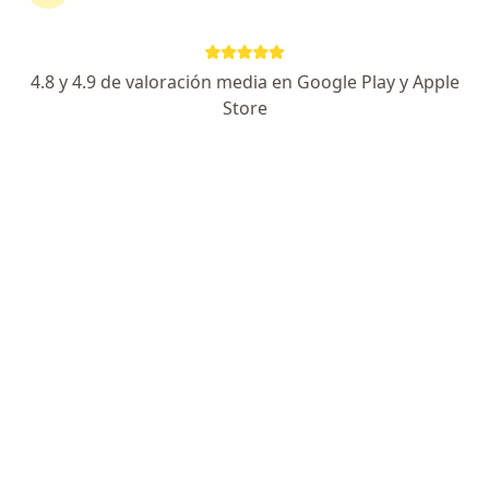
Especialista de confianza
AV. NICOLAS COPERNICO 5590 A UN COSTADO DEL HOSPITAL ARBOLEDAS, COL. ARBOLEDAS, Zapopan
•
Mapa
OFTALMOLOGIA CRUZ - Especialidades Medicas Arboledas
4.8 y 4.9 de valoración media en Google Play y Apple
Primera visita Oftalmología
desde $1,000
Store
Este especialista no ofrece reserva de cita en línea en esta dirección.
Solicita una cita
Dra. Belen Itzel Flores Serratos
·
Ver más
Oftalmólogo
339 opiniones