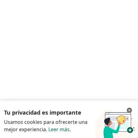
Martha Yolanda Ayala Razon
Oftalmólogo
1 opinión
Av. Miguel López De Legaspi 2235, Guadalajara
•
Mapa
Piso 1
Este especialista no ofrece reserva de cita en línea en esta dirección.
Tu privacidad es importante
Ir a la app
Usamos cookies para ofrecerte una
Solicita una cita
mejor experiencia.
Leer más
.
Continuar en el navegador