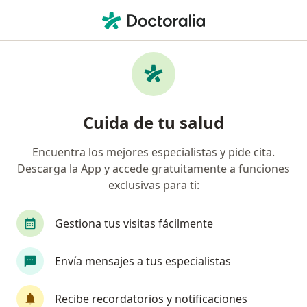
Men
Oftalmólogo • Jardines De La Cruz, Guadalajara, Jalisco
Filtros
Seguro
Mapa
Oftalmólogos en Jardines De La Cruz,
Cuida de tu salud
Guadalajara
Encuentra los mejores especialistas y pide cita.
Descarga la App y accede gratuitamente a funciones
exclusivas para ti:
Gestiona tus visitas fácilmente
Envía mensajes a tus especialistas
Dra. Beatriz Alheli Martinez Guzman
·
Ver más
Oftalmólogo
Recibe recordatorios y notificaciones
23 opiniones