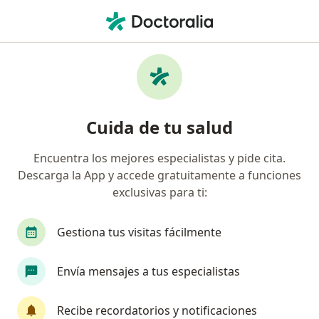
Men
Oftalmólogo • Chapalita, Guadalajara, Jalisco
Filtros
Seguro
Mapa
Oftalmólogos en Chapalita, Guadalajara
Cuida de tu salud
Encuentra los mejores especialistas y pide cita.
Descarga la App y accede gratuitamente a funciones
exclusivas para ti:
Gestiona tus visitas fácilmente
Destacado
Pago en línea
Envía mensajes a tus especialistas
Pagos a meses disponibles
Dr. Héctor Silva Pavía
Recibe recordatorios y notificaciones