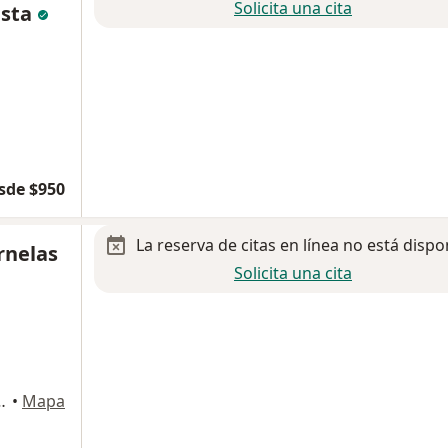
Solicita una cita
ista
sde $950
La reserva de citas en línea no está dispo
rnelas
Solicita una cita
is 1817, Guadalajara
•
Mapa