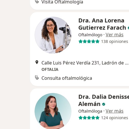
Visita Oftalmología
Dra. Ana Lorena
Gutierrez Farach
·
Ver más
Oftalmólogo
138 opiniones
Calle Luis Pérez Verdía 231, Ladrón de Guevara, Ladron De Guevara, Guadalajara, Jalisco, México, Guadalajara
OFTALIA
Consulta oftalmológica
Dra. Dalia Deniss
Alemán
·
Ver más
Oftalmóloga
124 opiniones