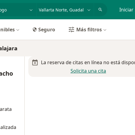
dad, enfermedad o nombre
p. ej. Guadalajara
Iniciar
nibles
Seguro
Más filtros
alajara
La reserva de citas en línea no está dispo
Solicita una cita
acho
tarata
alizada