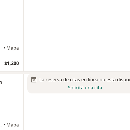
, Guadalajara
•
Mapa
$1,200
La reserva de citas en línea no está dispo
n
Solicita una cita
stillo 1554, Guadalajara
•
Mapa