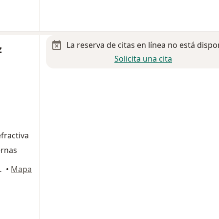
La reserva de citas en línea no está dispo
z
Solicita una cita
fractiva
ernas
rena #911, Zapopan
•
Mapa