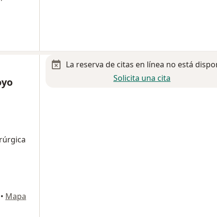
La reserva de citas en línea no está dispo
Solicita una cita
oyo
irúrgica
•
Mapa