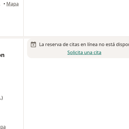
, Guadalajara
•
Mapa
La reserva de citas en línea no está dispo
Solicita una cita
on
L)
pa