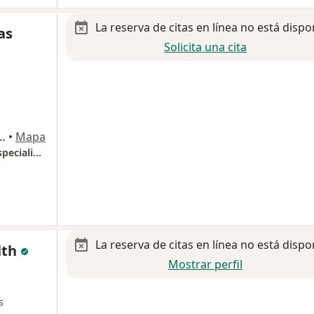
La reserva de citas en línea no está dispo
as
Solicita una cita
o 330, Col. La Estancia, Zapopan
•
Mapa
LÁSER OCULAR ® - Clínica de Ojos de Alta Especialidad
La reserva de citas en línea no está dispo
lth
Mostrar perfil
s