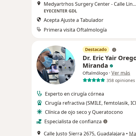
Medyartrhos Surgery Center - Calle Lincoln 40, Consultorio 606B, Piso 6
EYECENTER GDL
Acepta Ajuste a Tabulador
Primera visita Oftalmología
Destacado
Dr. Eric Yair Oreg
Miranda
·
Ver más
Oftalmólogo
358 opiniones
Experto en cirugía córnea
Cirugía refractiva (SMILE, femtolasik, IC
Clínica de ojo seco y Queratocono
Especialista de confianza
Calle Justo Sierra 2675, Guadalajara
•
Ma