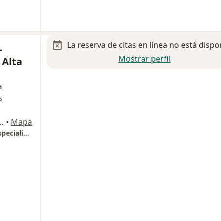
La reserva de citas en línea no está dispo
-
Mostrar perfil
 Alta
a
s
o 330, Col. La Estancia, Zapopan
•
Mapa
LÁSER OCULAR ® - Clínica de Ojos de Alta Especialidad