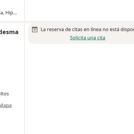
Adaptación de lentes de contacto (Miopía, Hipermetropía y Astigmatismo)
La reserva de citas en línea no está dispo
edesma
Solicita una cita
ltos
Mapa