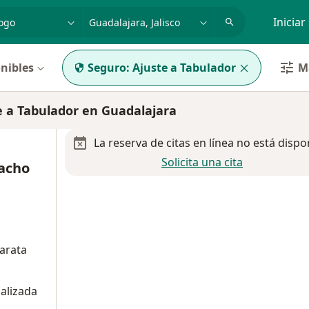
dad, enfermedad o nombre
p. ej. Guadalajara
Iniciar
nibles
Seguro:
Ajuste a Tabulador
Má
 a Tabulador en Guadalajara
La reserva de citas en línea no está dispo
Solicita una cita
acho
tarata
alizada