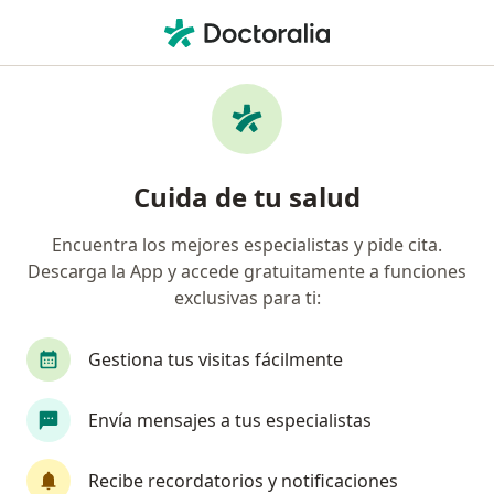
Men
Ortopedista • Guadalajara, Jalisco
Filtros
Seguro:
Ajuste a Tabulador
Ortopedistas recomendados de Ajuste a
Cuida de tu salud
Tabulador en Guadalajara
Encuentra los mejores especialistas y pide cita.
Descarga la App y accede gratuitamente a funciones
exclusivas para ti:
Gestiona tus visitas fácilmente
Envía mensajes a tus especialistas
Destacado
Pago en línea
Dr. Guillermo González Segura
Recibe recordatorios y notificaciones
·
Ver más
Ortopedista, Traumatólogo