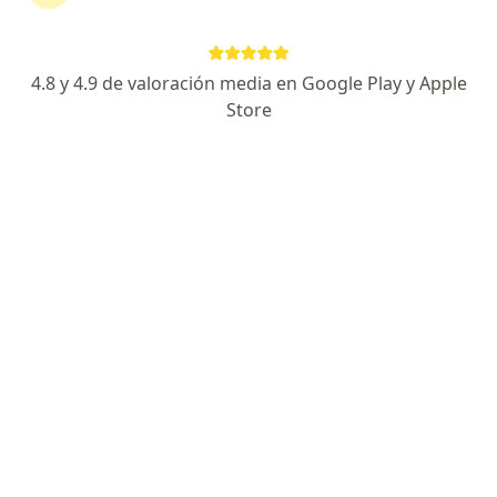
658 opiniones
Especialista de confianza
4.8 y 4.9 de valoración media en Google Play y Apple
Store
Dirección 1
Dirección 2
AVENIDA PLAN DE SAN LUIS 1926, interior 5, Lomas del Country, Guadalajara, Jalisco, Guadalajara
•
Mapa
Medica PSL
Acepta Ajuste a Tabulador
Consulta en línea
Este especialista no ofrece reserva de cita en línea en esta dirección.
Solicita una cita