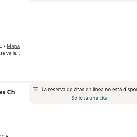
Colonia Residencial Poniente,
•
Mapa
Centro Oncologico Internacional Real San Jose Valle Real
La reserva de citas en línea no está dispo
es Ch
Solicita una cita
ón y