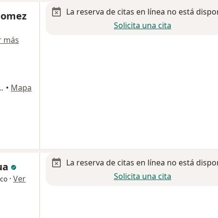
La reserva de citas en línea no está dispo
 Gomez
Solicita una cita
r más
Torre C Consultorio 305C, Zapopan
•
Mapa
La reserva de citas en línea no está dispo
ua
Solicita una cita
·
Ver
ico