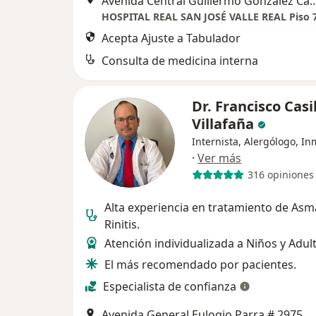
Avenida Central Guillermo Gonzalez Cam
Acepta Ajuste a Tabulador
Consulta de medicina interna
Dr. Francisco Casi
Villafaña
Internista, Alergólogo, I
·
Ver más
316 opiniones
Alta experiencia en tratamiento de Asm
Rinitis.
Atención individualizada a Niños y Adul
El más recomendado por pacientes.
Especialista de confianza
Avenida General Eulogio Parra # 2975, Gua