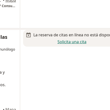
arena 911, Zapopan
•
Mapa
HOSPITAL REAL SAN JOSÉ VALLE REAL Piso 7 Consultorio 12A
La reserva de citas en línea no está dispo
llas
Solicita una cita
nmunólogo
a y
tos.
dalajara
•
Mapa