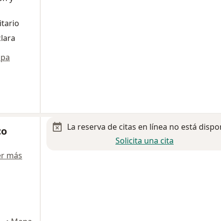
itario
lara
pa
La reserva de citas en línea no está dispo
co
Solicita una cita
er más