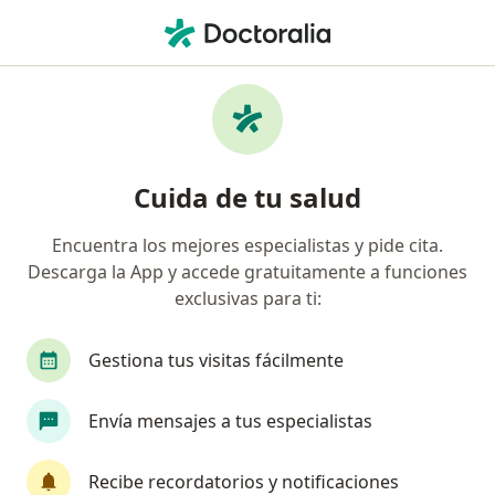
Men
Anestesiólogo • Guadalajara, Jalisco
Filtros
Seguro:
Ajuste a Tabulador
Anestesiólogos recomendados de Ajuste a
Cuida de tu salud
Tabulador en Guadalajara
Encuentra los mejores especialistas y pide cita.
Descarga la App y accede gratuitamente a funciones
exclusivas para ti:
Gestiona tus visitas fácilmente
Envía mensajes a tus especialistas
Dr. Rene López Ley
·
Ver más
Anestesiólogo, Algólogo
Recibe recordatorios y notificaciones
8 opiniones