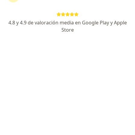
Especialista de confianza
Av Moctezuma 4529, Zapopan
•
Mapa
4.8 y 4.9 de valoración media en Google Play y Apple
LIFE ONCOLOGÍA
Store
Acepta Ajuste a Tabulador
Este especialista no ofrece reserva de cita en línea en esta dirección.
Solicita una cita
Dr. Rodolfo Xavier Cuervo Ramos
·
Ver más
Anestesiólogo, Algólogo