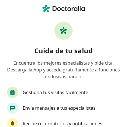
Men
Fibromialgia • Guadalajara, Jalisco
Filtros
• 1
Seguro
Mapa
Especialistas en Fibromialgia en
Cuida de tu salud
Guadalajara
Encuentra los mejores especialistas y pide cita.
Descarga la App y accede gratuitamente a funciones
¿Qué especialidad estás buscando?
exclusivas para ti:
Reumatólogo
Médico general
Algólogo
Gestiona tus visitas fácilmente
Envía mensajes a tus especialistas
Recibe recordatorios y notificaciones