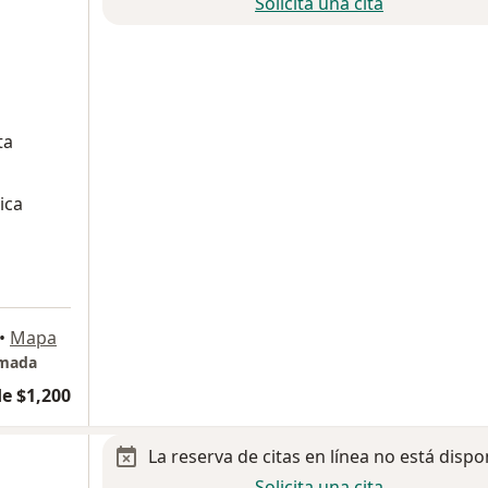
Solicita una cita
ta
ica
•
Mapa
umada
e $1,200
La reserva de citas en línea no está dispo
Solicita una cita