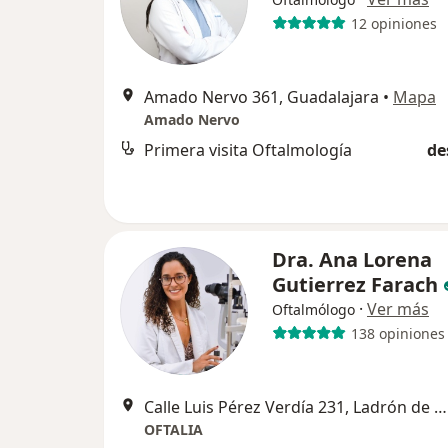
12 opiniones
Amado Nervo 361, Guadalajara
•
Mapa
Amado Nervo
Primera visita Oftalmología
de
Dra. Ana Lorena
Gutierrez Farach
·
Ver más
Oftalmólogo
138 opiniones
Calle Luis Pérez Verdía 231, Ladrón de Guevara, Ladron De Guevara, Guadalajara, Jalisco, México, Guadalajara
OFTALIA