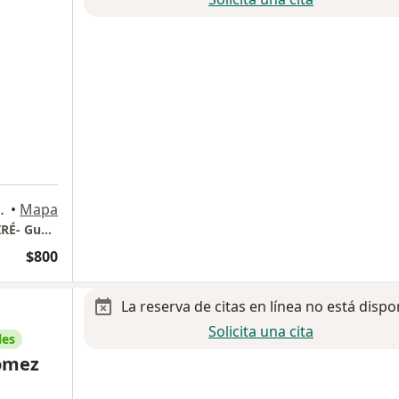
alajara, Jalisco, Mexico, Guadalajara
•
Mapa
Centro Visual de Retinopatia Diabetica -CEVIRÉ- Guadalajara
$800
La reserva de citas en línea no está dispo
Solicita una cita
les
Gómez