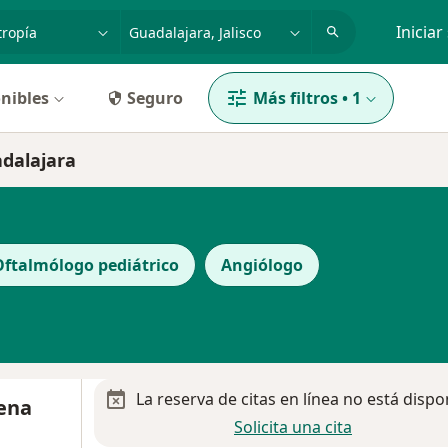
dad, enfermedad o nombre
p. ej. Guadalajara
Iniciar
nibles
Seguro
Más filtros
•
1
adalajara
Oftalmólogo pediátrico
Angiólogo
La reserva de citas en línea no está dispo
ena
Solicita una cita