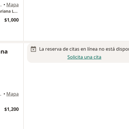
stillo 1554, Guadalajara
•
Mapa
GRUPO OFTALMOLOGICO COUNTRY DRA Mariana Leon.
$1,000
La reserva de citas en línea no está dispo
ana
Solicita una cita
amarena 911, Zapopan
•
Mapa
$1,200