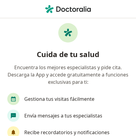
Men
Oftalmólogo • Guadalajara, Jalisco
Filtros
Seguro:
MetLife México
Oftalmólogos recomendados de MetLife
Cuida de tu salud
México en Guadalajara
Encuentra los mejores especialistas y pide cita.
Descarga la App y accede gratuitamente a funciones
exclusivas para ti:
Gestiona tus visitas fácilmente
Envía mensajes a tus especialistas
Destacado
Pago en línea
Pagos a meses disponibles
Recibe recordatorios y notificaciones
Dr. Cristo Ramos