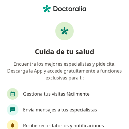
Men
Gastroenterólogo • Guadalajara, Jalisco
Filtros
Seguro:
MetLife México
Gastroenterólogos recomendados de
Cuida de tu salud
MetLife México en Guadalajara
Encuentra los mejores especialistas y pide cita.
Descarga la App y accede gratuitamente a funciones
exclusivas para ti:
Gestiona tus visitas fácilmente
Envía mensajes a tus especialistas
Destacado
Dr. Juan Manuel Maldonado Martínez
Recibe recordatorios y notificaciones
·
Ver más
Gastroenterólogo, Internista