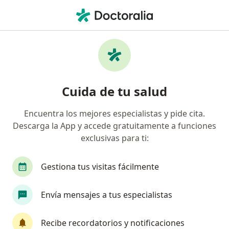
Men
Estreñimiento • Guadalajara, Jalisco
Filtros
• 1
Seguro
Mapa
Especialistas en Estreñimiento en
Cuida de tu salud
Guadalajara
Encuentra los mejores especialistas y pide cita.
Descarga la App y accede gratuitamente a funciones
¿Qué especialidad estás buscando?
exclusivas para ti:
Nutricionista
Gastroenterólogo
Médico g
Gestiona tus visitas fácilmente
Envía mensajes a tus especialistas
Recibe recordatorios y notificaciones