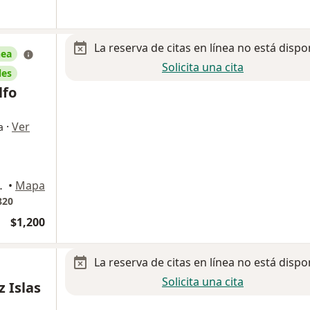
La reserva de citas en línea no está dispo
nea
Solicita una cita
les
lfo
·
Ver
a
o 8 int 820, Guadalajara
•
Mapa
820
$1,200
La reserva de citas en línea no está dispo
Solicita una cita
z Islas