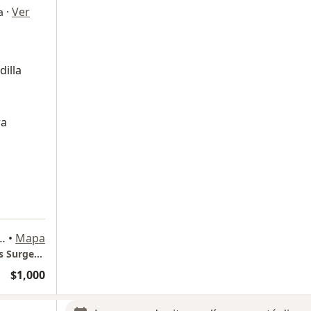
·
Ver
a
dilla
ra
thros Surgery Center) Piso 6, Guadalajara
•
Mapa
Consultorio Dr. Daniel Ramírez (Medyarthros Surgery Center) Piso 6
$1,000