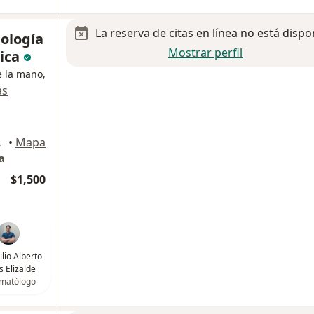
La reserva de citas en línea no está dispo
ología
Mostrar perfil
tica
e la mano,
ás
Zapopan
•
Mapa
a
$1,500
ilio Alberto
s Elizalde
matólogo