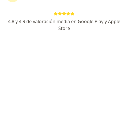
·
Ver más
Traumatólogo, Ortopedista
54 opiniones
4.8 y 4.9 de valoración media en Google Play y Apple
Dirección
En línea
Store
Calle Lacandones 310, Guadalajara
•
Mapa
Centro Médico Santa Elena
Acepta Seguros Inbursa
Primera visita Traumatología
Este especialista no ofrece reserva de cita en línea en esta dirección.
Solicita una cita