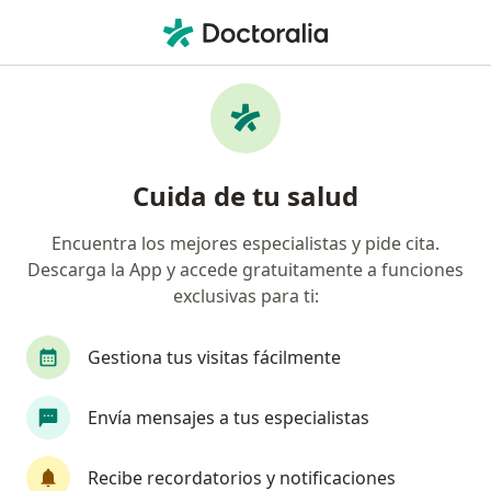
Men
Traumatólogo • Guadalajara, Jalisco
Filtros
Seguro:
Seguros Inbursa
Traumatólogos recomendados de Seguros
Cuida de tu salud
Inbursa en Guadalajara
Encuentra los mejores especialistas y pide cita.
Descarga la App y accede gratuitamente a funciones
exclusivas para ti:
Gestiona tus visitas fácilmente
Envía mensajes a tus especialistas
Destacado
Pago en línea
Pagos a meses disponibles
Recibe recordatorios y notificaciones
Dr. José Manuel Cabezas Martínez