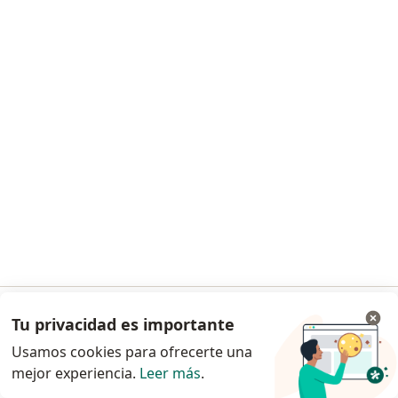
Página De Inicio
Ginecólogo
Guadalajara
Cambiar de ciudad
Cambiar de c
Seguros Inbursa
Cambiar de ciudad
Servicio
Privacidad y cookies
Quiénes somos
Contacto
Empleos
Nuevas posiciones
Términos y condiciones generales
Prensa
Para los pacientes
Tu privacidad es importante
Ir a la app
Usamos cookies para ofrecerte una
Especialistas
mejor experiencia.
Leer más
.
Continuar en el navegador
Clínicas