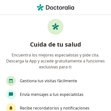
Men
Ginecólogo • Guadalajara, Jalisco
Filtros
Seguro:
Seguros Inbursa
Ginecólogos recomendados de Seguros
Cuida de tu salud
Inbursa en Guadalajara
Encuentra los mejores especialistas y pide cita.
Descarga la App y accede gratuitamente a funciones
exclusivas para ti:
Gestiona tus visitas fácilmente
Envía mensajes a tus especialistas
Destacado
Dr. Héctor Jonatan Hernández
Recibe recordatorios y notificaciones
·
Ver más
Ginecólogo, Ginecólogo oncólogo