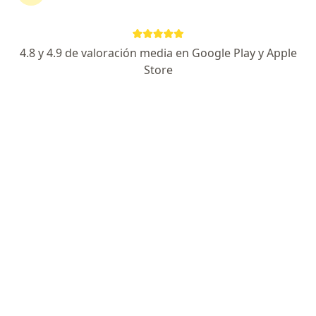
3179 opiniones
7 años de experiencia como Ginecólogo
4.8 y 4.9 de valoración media en Google Play y Apple
Especialista en Ginecología Oncológica
Store
Certificado por el CM de Ginecología y Obstetricia
Especialista de confianza
Avenida Miguel Hidalgo y Costilla 930, Guadalajara
•
Mapa
Consulta de Ginecología y Obstetricia
Acepta Seguros Inbursa
Primera visita Ginecología y Obstetricia
Este especialista no ofrece reserva de cita en línea en esta dirección.
Solicita una cita