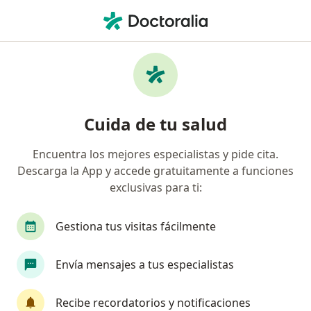
Men
Ginecólogo • Reynosa, Tamaulipas
Filtros
Seguro:
Seguros Inbursa
Ginecólogos recomendados de Seguros
Cuida de tu salud
Inbursa en Reynosa
Encuentra los mejores especialistas y pide cita.
Descarga la App y accede gratuitamente a funciones
exclusivas para ti:
Gestiona tus visitas fácilmente
Envía mensajes a tus especialistas
Dr. José Antonio Gaona Rodriguez
·
Ver más
Ginecólogo
Recibe recordatorios y notificaciones
124 opiniones