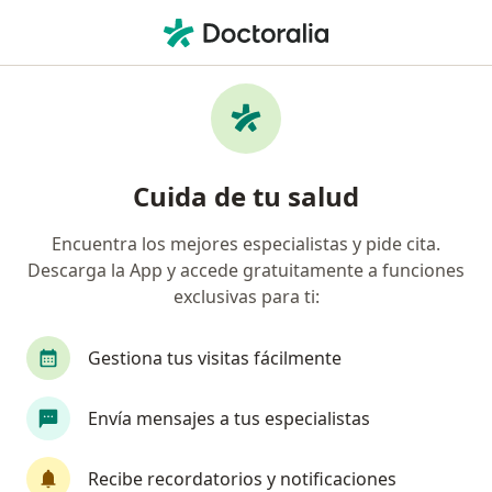
Men
Miomas Uterinos • Reynosa, Tamaulipas
Filtros
• 1
Seguro
Mapa
Especialistas en Miomas uterinos en
Cuida de tu salud
Reynosa
Encuentra los mejores especialistas y pide cita.
Descarga la App y accede gratuitamente a funciones
¿Qué especialidad estás buscando?
exclusivas para ti:
Ginecólogo
Médico general
Cirujano gene
Gestiona tus visitas fácilmente
Envía mensajes a tus especialistas
Recibe recordatorios y notificaciones