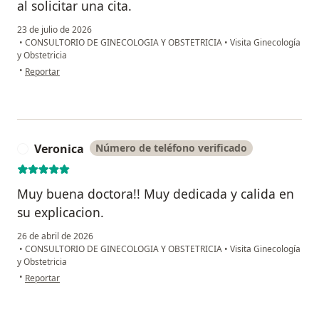
al solicitar una cita.
23 de julio de 2026
•
CONSULTORIO DE GINECOLOGIA Y OBSTETRICIA
•
Visita Ginecología
y Obstetricia
en opinión del usuario Mari
•
Reportar
Veronica
Número de teléfono verificado
V
Muy buena doctora!! Muy dedicada y calida en
su explicacion.
26 de abril de 2026
•
CONSULTORIO DE GINECOLOGIA Y OBSTETRICIA
•
Visita Ginecología
y Obstetricia
en opinión del usuario Veronica
•
Reportar