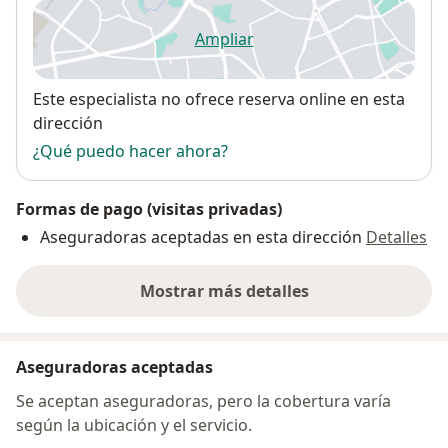
Ampliar
se abre en una nueva pestañ
Disponibilidad
Este especialista no ofrece reserva online en esta
dirección
¿Qué puedo hacer ahora?
Formas de pago (visitas privadas)
Aseguradoras aceptadas en esta dirección
Detalles
Mostrar más detalles
sobre la dirección
Aseguradoras aceptadas
Se aceptan aseguradoras, pero la cobertura varía
según la ubicación y el servicio.