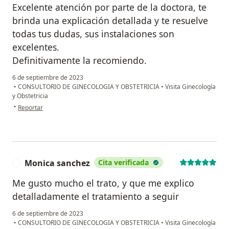
Excelente atención por parte de la doctora, te
brinda una explicación detallada y te resuelve
todas tus dudas, sus instalaciones son
excelentes.
Definitivamente la recomiendo.
6 de septiembre de 2023
•
CONSULTORIO DE GINECOLOGIA Y OBSTETRICIA
•
Visita Ginecología
y Obstetricia
en opinión del usuario Mayra G
•
Reportar
Monica sanchez
Cita verificada
M
Me gusto mucho el trato, y que me explico
detalladamente el tratamiento a seguir
6 de septiembre de 2023
•
CONSULTORIO DE GINECOLOGIA Y OBSTETRICIA
•
Visita Ginecología