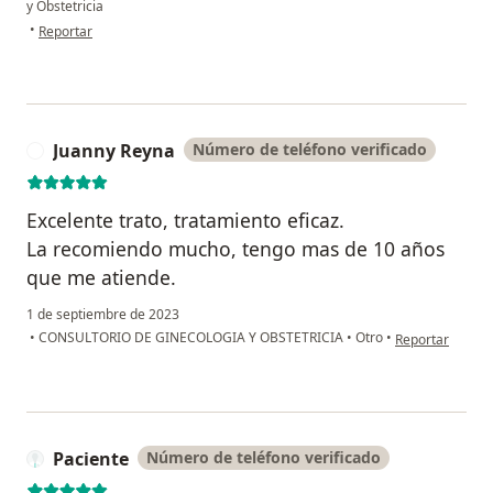
y Obstetricia
en opinión del usuario Monica sanchez
•
Reportar
Juanny Reyna
Número de teléfono verificado
J
Excelente trato, tratamiento eficaz.
La recomiendo mucho, tengo mas de 10 años
que me atiende.
1 de septiembre de 2023
en opinión del 
•
CONSULTORIO DE GINECOLOGIA Y OBSTETRICIA
•
Otro
•
Reportar
Paciente
Número de teléfono verificado