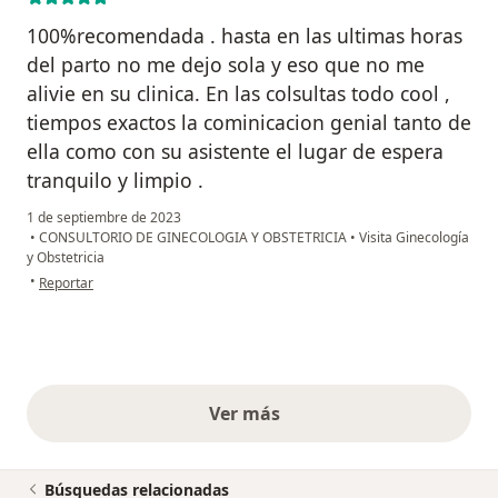
100%recomendada . hasta en las ultimas horas
del parto no me dejo sola y eso que no me
alivie en su clinica. En las colsultas todo cool ,
tiempos exactos la cominicacion genial tanto de
ella como con su asistente el lugar de espera
tranquilo y limpio .
1 de septiembre de 2023
•
CONSULTORIO DE GINECOLOGIA Y OBSTETRICIA
•
Visita Ginecología
y Obstetricia
en opinión del usuario Paciente
•
Reportar
Ver más
opiniones anteriores
Búsquedas relacionadas