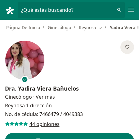
Men
¿Qué estás buscando?
Página De Inicio
Ginecólogo
Reynosa
Yadira Viera 
Cambiar de ciudad
Dra.
Yadira Viera Bañuelos
sobre las especializaciones
Ginecólogo
·
Ver más
Reynosa
1 dirección
No. de cédula: 7466479 / 4049383
44 opiniones