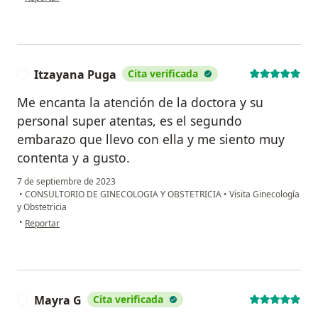
Itzayana Puga
Cita verificada
I
Me encanta la atención de la doctora y su
personal super atentas, es el segundo
embarazo que llevo con ella y me siento muy
contenta y a gusto.
7 de septiembre de 2023
•
CONSULTORIO DE GINECOLOGIA Y OBSTETRICIA
•
Visita Ginecología
y Obstetricia
en opinión del usuario Itzayana Puga
•
Reportar
Mayra G
Cita verificada
M