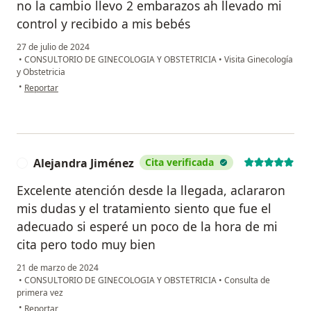
no la cambio llevo 2 embarazos ah llevado mi
control y recibido a mis bebés
27 de julio de 2024
•
CONSULTORIO DE GINECOLOGIA Y OBSTETRICIA
•
Visita Ginecología
y Obstetricia
en opinión del usuario Jessica Barrera
•
Reportar
Alejandra Jiménez
Cita verificada
A
Excelente atención desde la llegada, aclararon
mis dudas y el tratamiento siento que fue el
adecuado si esperé un poco de la hora de mi
cita pero todo muy bien
21 de marzo de 2024
•
CONSULTORIO DE GINECOLOGIA Y OBSTETRICIA
•
Consulta de
primera vez
en opinión del usuario Alejandra Jiménez
•
Reportar