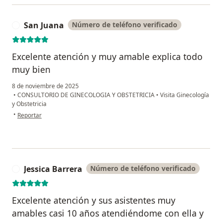
San Juana
Número de teléfono verificado
S
Excelente atención y muy amable explica todo
muy bien
8 de noviembre de 2025
•
CONSULTORIO DE GINECOLOGIA Y OBSTETRICIA
•
Visita Ginecología
y Obstetricia
en opinión del usuario San Juana
•
Reportar
Jessica Barrera
Número de teléfono verificado
J
Excelente atención y sus asistentes muy
amables casi 10 años atendiéndome con ella y