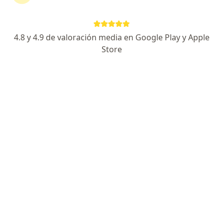
Dr. Alberto Arroyo Nava
4.8 y 4.9 de valoración media en Google Play y Apple
·
Ver más
Ginecólogo
Store
135 opiniones
Dirección
En línea
Perif. Luis Echeverría 904, Reynosa
•
Mapa
BORDER MEDICS
Consulta de primera vez
$800
Este especialista no ofrece reserva de cita en línea en esta dirección.
Solicita una cita