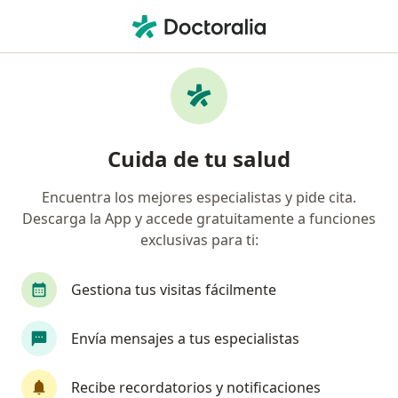
Men
Infertilidad • Reynosa, Tamaulipas
Filtros
• 1
Seguro
Mapa
Especialistas en Infertilidad en Reynosa
Cuida de tu salud
Encuentra los mejores especialistas y pide cita.
¿Qué especialidad estás buscando?
Descarga la App y accede gratuitamente a funciones
Ginecólogo
Médico general
Pediatra
exclusivas para ti:
Gestiona tus visitas fácilmente
Envía mensajes a tus especialistas
Recibe recordatorios y notificaciones