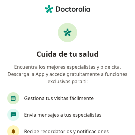
Men
Encuentra tu especialista
y pide cita
Cuida de tu salud
330 000 profesionales están aquí para
Encuentra los mejores especialistas y pide cita.
ayudarte.
Descarga la App y accede gratuitamente a funciones
exclusivas para ti:
Visita presencial
En línea
Visita presencial
En línea
Gestiona tus visitas fácilmente
especialidad, enfermedad 
Envía mensajes a tus especialistas
p. ej. Guadalajara
Recibe recordatorios y notificaciones