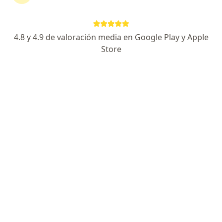
Buscar
4.8 y 4.9 de valoración media en Google Play y Apple
Store
Ginecólogo
Psicólogo
Dermatólogo
Oftalmólogo
Urólogo
Ortopedista
Otorrinolaringólogo
Pediatra
Psiquiatra
Cirujano general
Internista
Traumatólogo
Nutriólogo
Ortodoncista
Endodoncia
Ver más
Especialidades más populares
Electrocardiograma
Vasectomía
Mindfulness
Depilación láser
Ver más
Servicios
Encuentra tu especialista