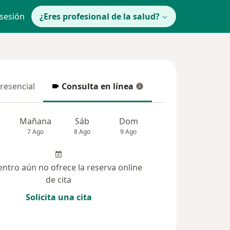
 sesión
¿Eres profesional de la salud?
presencial
Consulta en línea
resencial
Consulta en línea
Mañana
Sáb
Dom
Lun
Mar
7 Ago
8 Ago
9 Ago
10 Ago
11 Ag
entro aún no ofrece la reserva online
de cita
Solicita una cita