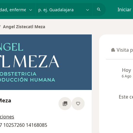
dad, enfermedad o nombre
p. ej. Guadalajara
Iniciar
Angel Zistecatl Meza
Visita 
Visita p
Hoy
6 Ago
Este c
 Meza
bre las especializaciones
cciones
07 10257260 14168085