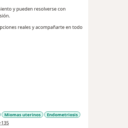
iento y pueden resolverse con
sión.
 opciones reales y acompañarte en todo
Miomas uterinos
Endometriosis
a11y_sr_more_diseases
+135