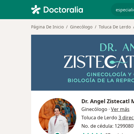
especiali
Página De Inicio
Ginecólogo
Toluca De Lerdo
Dr.
Angel Zistecatl
so
Ginecólogo
·
Ver más
Toluca de Lerdo
3 dire
No. de cédula: 129908