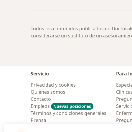
Más en esta categoría: Infección u
Todos los contenidos publicados en Doctoral
considerarse un sustituto de un asesoramien
Servicio
Para l
Privacidad y cookies
Especia
Quiénes somos
Clínica
Contacto
Pregun
Empleos
Servici
Nuevas posiciones
Términos y condiciones generales
Enfer
Prensa
Pregun
Aplicac