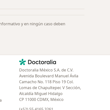
informativo y en ningún caso deben
Contacto
Doctoralia - Página de inicio
Doctoralia México S.A. de C.V.
Avenida Boulevard Manuel Ávila
Camacho No. 118 Piso 19 Col.
Lomas de Chapultepec V Sección,
Alcaldía Miguel Hidalgo
CP 11000 CDMX, México
a
(+52) 55 4165 3261