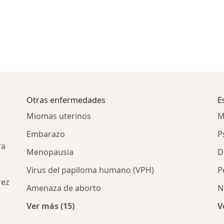
Otras enfermedades
E
Miomas uterinos
M
Embarazo
P
ra
Menopausia
D
Virus del papiloma humano (VPH)
P
rez
Amenaza de aborto
N
Ver más (15)
V
Más en esta categoría: Otras enfermedades