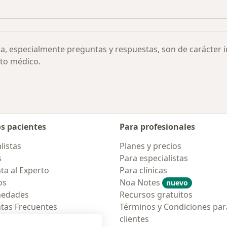
rinaria recurrente por ciudad
ia, especialmente preguntas y respuestas, son de carácter 
to médico.
os pacientes
Para profesionales
listas
Planes y precios
s
Para especialistas
ta al Experto
Para clínicas
os
Noa Notes
nuevo
medades
Recursos gratuitos
tas Frecuentes
Términos y Condiciones par
ión para móvil
clientes