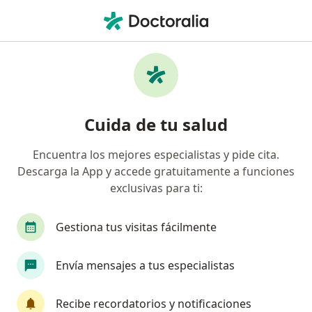
Men
Endometriosis • Toluca de Lerdo, México
Filtros
• 1
Seguro
Mapa
Especialistas en Endometriosis en Toluca de
Cuida de tu salud
Lerdo
Encuentra los mejores especialistas y pide cita.
Descarga la App y accede gratuitamente a funciones
¿Qué especialidad estás buscando?
exclusivas para ti:
Ginecólogo
Médico general
Pediatra
Gestiona tus visitas fácilmente
Envía mensajes a tus especialistas
Recibe recordatorios y notificaciones