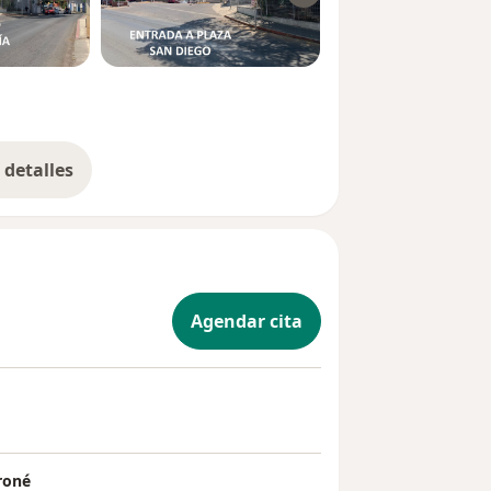
detalles
bre la experiencia
Agendar cita
eroné