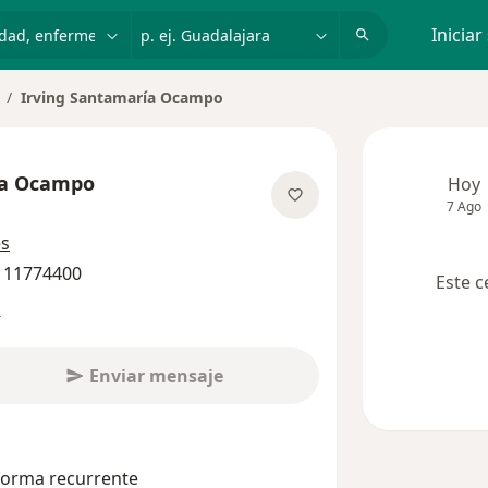
dad, enfermedad o nombre
p. ej. Guadalajara
Iniciar
Irving Santamaría Ocampo
ambiar de ciudad
ía Ocampo
Hoy
7 Ago
sobre las especializaciones
es
0 11774400
Este c
s
Enviar mensaje
 forma recurrente