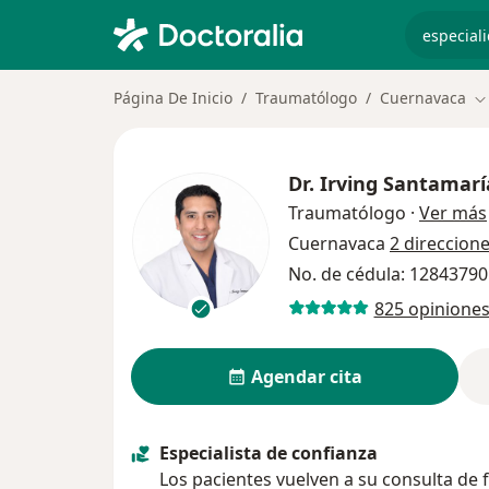
especiali
Página De Inicio
Traumatólogo
Cuernavaca
C
Dr.
Irving Santamar
Traumatólogo
·
Ver más
Cuernavaca
2 direccion
No. de cédula: 1284379
825 opinione
Agendar cita
Especialista de confianza
Los pacientes vuelven a su consulta de