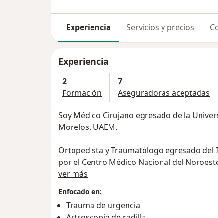
Experiencia
Servicios y precios
Co
Experiencia
2
7
Formación
Aseguradoras aceptadas
Soy Médico Cirujano egresado de la Unive
Morelos. UAEM.
Ortopedista y Traumatólogo egresado del I
por el Centro Médico Nacional del Noroeste, UAS. Tuve la oportunid
Sobre mí
académicamente en diversos centros Trauma
ver más
de Traumatología y Ortopedia de Lomas Ver
Enfocado en:
Traumatología y Ortopedia de Magdalena d
Trauma de urgencia
Artroscopia de rodilla