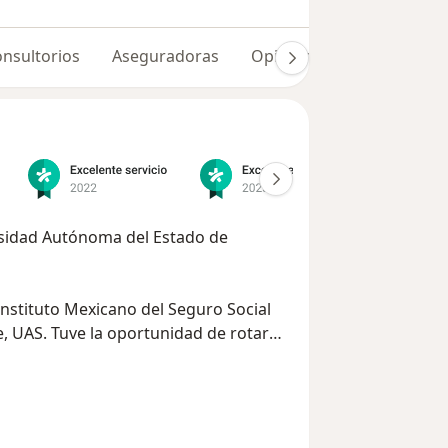
nsultorios
Aseguradoras
Opiniones (825)
Dudas
rsidad Autónoma del Estado de
nstituto Mexicano del Seguro Social
ad de rotar
tológicos del país como el Hospital
des, Estado de México; Hospital de
e las Salinas, CDMX.