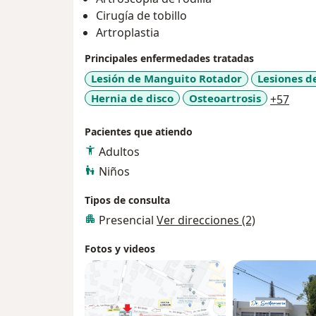
Mi formación académica consta de más de d
Cirugía de tobillo
especializarme en la atención de paciente
Artroplastia
urgencias traumatológicas de pacientes 
Principales enfermedades tratadas
Tengo la experiencia de la práctica clínica y 
Lesión de Manguito Rotador
Lesiones d
diagnosticar e intervenir con un tratamien
a11y
Hernia de disco
Osteoartrosis
+57
quirúrgica en pacientes que lo requieren.
Pacientes que atiendo
Mi objetivo es brindarte los años de prepar
Adultos
ética y empatía para llegar al diagnóstico 
Niños
permitan una rehabilitación temprana y sin
Tipos de consulta
Presencial
Ver direcciones (2)
Formo parte como miembro activo del Cole
Fotos y videos
Traumatología. CMOTAC