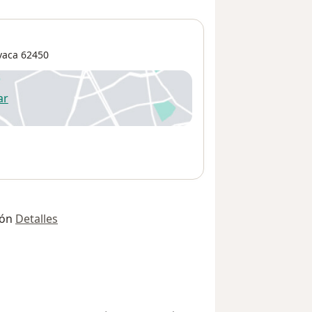
vaca
62450
ar
 abre en una nueva pestaña
ión
Detalles