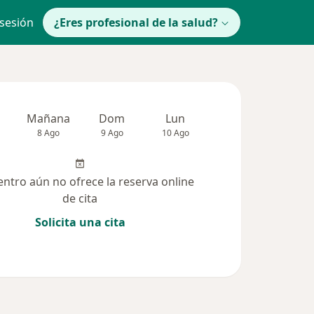
 sesión
¿Eres profesional de la salud?
Mañana
Dom
Lun
Mar
Mié
8 Ago
9 Ago
10 Ago
11 Ago
12 Ag
entro aún no ofrece la reserva online
de cita
Solicita una cita