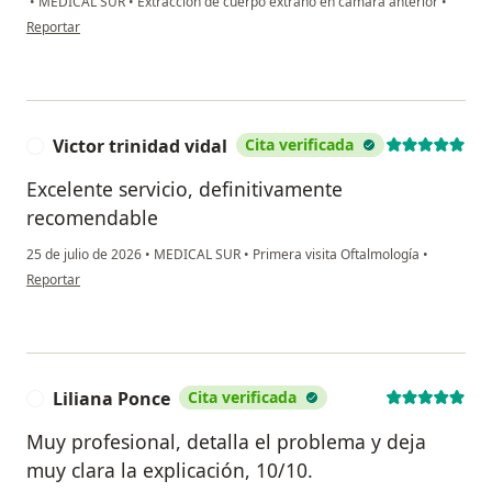
•
MEDICAL SUR
•
Extracción de cuerpo extraño en cámara anterior
•
en opinión del usuario A.s.
Reportar
Victor trinidad vidal
Cita verificada
V
Excelente servicio, definitivamente
recomendable
25 de julio de 2026
•
MEDICAL SUR
•
Primera visita Oftalmología
•
en opinión del usuario Victor trinidad vidal
Reportar
Liliana Ponce
Cita verificada
L
Muy profesional, detalla el problema y deja
muy clara la explicación, 10/10.