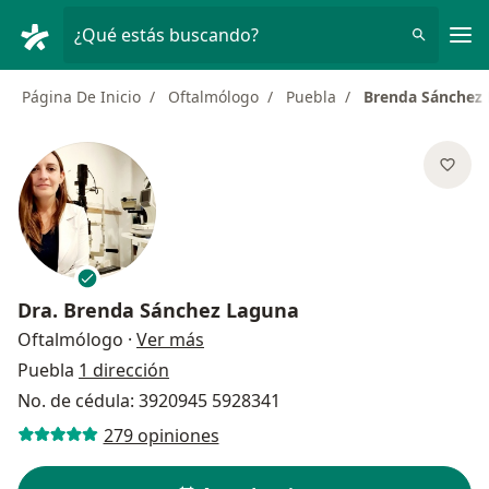
Men
¿Qué estás buscando?
Página De Inicio
Oftalmólogo
Puebla
Brenda Sánchez
Dra.
Brenda Sánchez Laguna
sobre las especializaciones
Oftalmólogo
·
Ver más
Puebla
1 dirección
No. de cédula: 3920945 5928341
279 opiniones