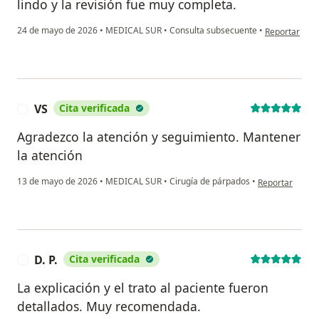
lindo y la revisión fue muy completa.
en opinión del
24 de mayo de 2026
•
MEDICAL SUR
•
Consulta subsecuente
•
Reportar
VS
Cita verificada
V
Agradezco la atención y seguimiento. Mantener
la atención
en opinión del 
13 de mayo de 2026
•
MEDICAL SUR
•
Cirugía de párpados
•
Reportar
D. P.
Cita verificada
D
La explicación y el trato al paciente fueron
detallados. Muy recomendada.