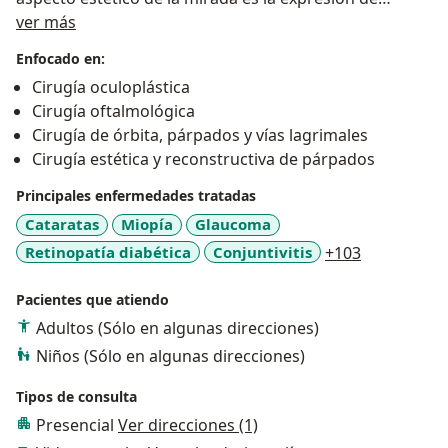
Sobre mí
nuestro interior.
ver más
Enfocado en:
Cirugía oculoplástica
Cirugía oftalmológica
Cirugía de órbita, párpados y vías lagrimales
Cirugía estética y reconstructiva de párpados
Principales enfermedades tratadas
Cataratas
Miopía
Glaucoma
a11y_sr_mo
Retinopatía diabética
Conjuntivitis
+103
Pacientes que atiendo
Adultos (Sólo en algunas direcciones)
Niños (Sólo en algunas direcciones)
Tipos de consulta
Presencial
Ver direcciones (1)