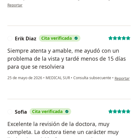
en opinión del usuario VERONICA SUAREZ
Reportar
Erik Diaz
Cita verificada
E
Siempre atenta y amable, me ayudó con un
problema de la vista y tardé menos de 15 días
para que se resolviera
en opinión del
25 de mayo de 2026
•
MEDICAL SUR
•
Consulta subsecuente
•
Reportar
Sofia
Cita verificada
S
Excelente la revisión de la doctora, muy
completa. La doctora tiene un carácter muy