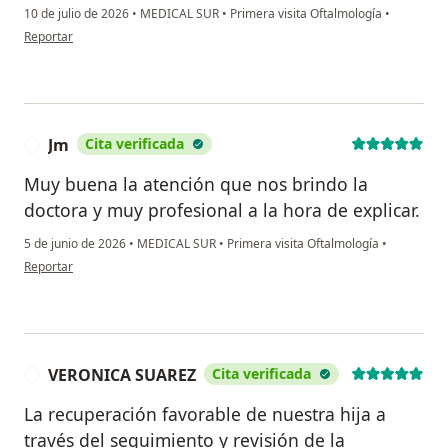
10 de julio de 2026
•
MEDICAL SUR
•
Primera visita Oftalmología
•
en opinión del usuario Liliana Ponce
Reportar
Jm
Cita verificada
J
Muy buena la atención que nos brindo la
doctora y muy profesional a la hora de explicar.
5 de junio de 2026
•
MEDICAL SUR
•
Primera visita Oftalmología
•
en opinión del usuario Jm
Reportar
VERONICA SUAREZ
Cita verificada
V
La recuperación favorable de nuestra hija a
través del seguimiento y revisión de la