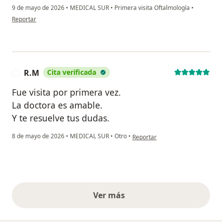
9 de mayo de 2026
•
MEDICAL SUR
•
Primera visita Oftalmología
•
en opinión del usuario D. P.
Reportar
R.M
Cita verificada
R
Fue visita por primera vez.
La doctora es amable.
Y te resuelve tus dudas.
en opinión del usuario R.M
8 de mayo de 2026
•
MEDICAL SUR
•
Otro
•
Reportar
Ver más
opiniones anteriores