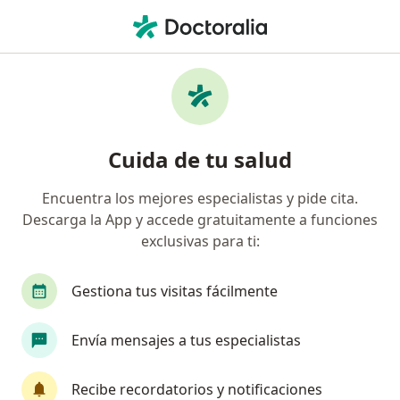
Men
Ojo Rojo • Puebla, MX
Filtros
• 1
Seguro
Mapa
Especialistas en Ojo rojo en Puebla
Cuida de tu salud
Encuentra los mejores especialistas y pide cita.
¿Qué especialidad estás buscando?
Descarga la App y accede gratuitamente a funciones
Oftalmólogo
Especialista en Retina Médica y 
exclusivas para ti:
Gestiona tus visitas fácilmente
Envía mensajes a tus especialistas
Recibe recordatorios y notificaciones