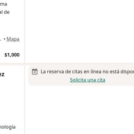
oma
al de
calancingo, Puebla
•
Mapa
$1,000
La reserva de citas en línea no está dispo
ez
Solicita una cita
mología