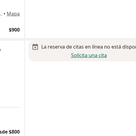
3507, San Andres Cholula
•
Mapa
$900
La reserva de citas en línea no está dispo
o
Solicita una cita
a
sde $800