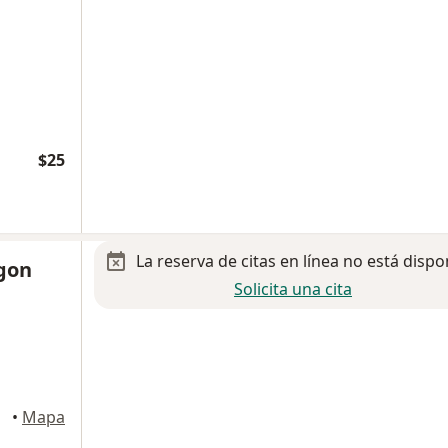
$25
La reserva de citas en línea no está dispo
agon
Solicita una cita
tl, Puebla
•
Mapa