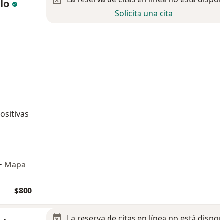
llo
Solicita una cita
a
ositivas
•
Mapa
$800
La reserva de citas en línea no está dispo