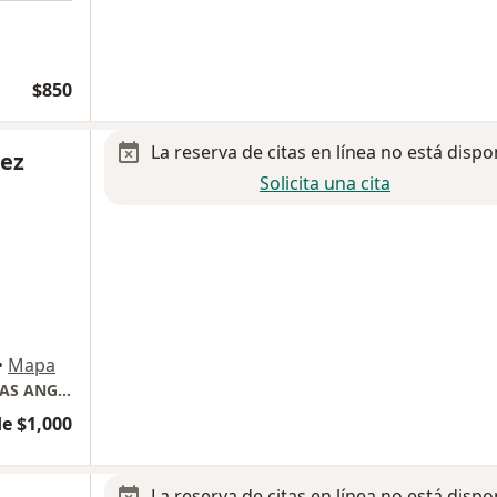
$850
La reserva de citas en línea no está dispo
rez
Solicita una cita
•
Mapa
Oftalmólogo/ COOP VISION/ TORRES MEDICAS ANGELOPOLIS, TORRE 2 PLANTA BAJA LOCAL 3
e $1,000
La reserva de citas en línea no está dispo