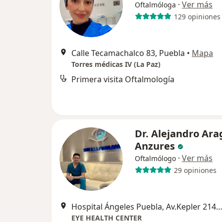
·
Ver más
Oftalmóloga
129 opiniones
Calle Tecamachalco 83, Puebla
•
Mapa
Torres médicas IV (La Paz)
Primera visita Oftalmología
Dr. Alejandro Ar
Anzures
·
Ver más
Oftalmólogo
29 opiniones
Hospital Ángeles Puebla, Av.Kepler 2143, Torre 1,Piso 16, Consultorio #1686 Col.Reserva Territorial Atlixcáyo
EYE HEALTH CENTER