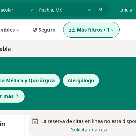
dad, enfermedad o nombre
p. ej. Guadalajara
Iniciar
nibles
Seguro
Más filtros
•
1
ebla
ina Médica y Quirúrgica
Alergólogo
r más
La reserva de citas en línea no está dispo
ín
Solicita una cita