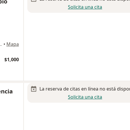
bio
Solicita una cita
3507, San Andres Cholula
•
Mapa
$1,000
La reserva de citas en línea no está dispo
encia
Solicita una cita