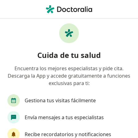
Men
Oftalmólogo • Puebla, MX
Filtros
Seguro:
Bupa México
Oftalmólogos recomendados de Bupa
Cuida de tu salud
México en Puebla
Encuentra los mejores especialistas y pide cita.
Descarga la App y accede gratuitamente a funciones
exclusivas para ti:
Gestiona tus visitas fácilmente
Envía mensajes a tus especialistas
Dra. Itzel Moreno Rosas
·
Ver más
Oftalmólogo
Recibe recordatorios y notificaciones
204 opiniones