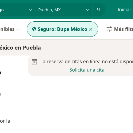
dad, enfermedad o nombre
p. ej. Guadalajara
Iniciar
nibles
Seguro:
Bupa México
Más filt
éxico en Puebla
La reserva de citas en línea no está dispo
Solicita una cita
o
s
or la