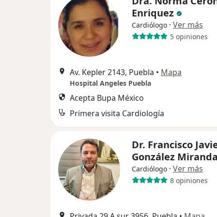
Dra. Norma Ceró
Enriquez
·
Ver más
Cardiólogo
5 opiniones
Av. Kepler 2143, Puebla
•
Mapa
Hospital Angeles Puebla
Acepta Bupa México
Primera visita Cardiología
Dr. Francisco Javi
González Mirand
·
Ver más
Cardiólogo
8 opiniones
Privada 29 A sur 3956, Puebla
•
Mapa