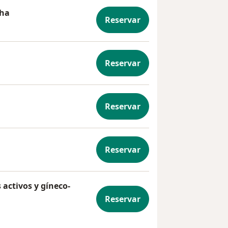
cha
Reservar
a marcha
Reservar
Reservar
ado
Reservar
l
activos y gíneco-
Reservar
rados activos y gíneco-obstétricos