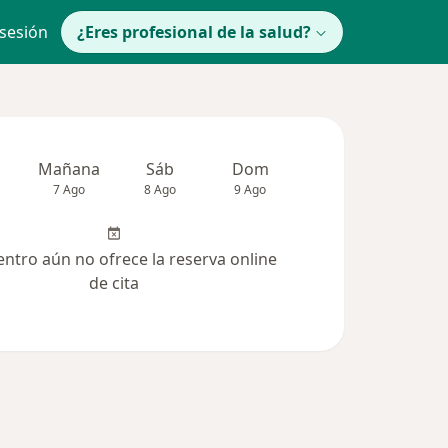
 sesión
¿Eres profesional de la salud?
Mañana
Sáb
Dom
Lun
Mar
7 Ago
8 Ago
9 Ago
10 Ago
11 Ag
entro aún no ofrece la reserva online
de cita