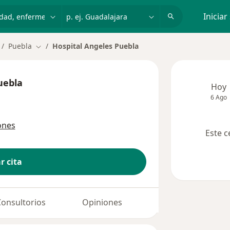
dad, enfermedad o nombre
p. ej. Guadalajara
Iniciar
Puebla
Hospital Angeles Puebla
mbiar de ciudad
Cambiar de ciudad
uebla
Hoy
6 Ago
ones
Este c
r cita
Consultorios
Opiniones