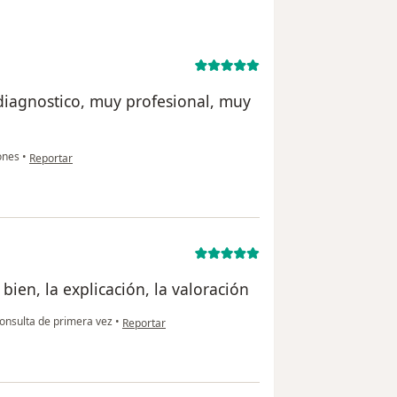
 diagnostico, muy profesional, muy
en opinión del usuario R.L.M
ones
•
Reportar
bien, la explicación, la valoración
en opinión del usuario A.R.
onsulta de primera vez
•
Reportar