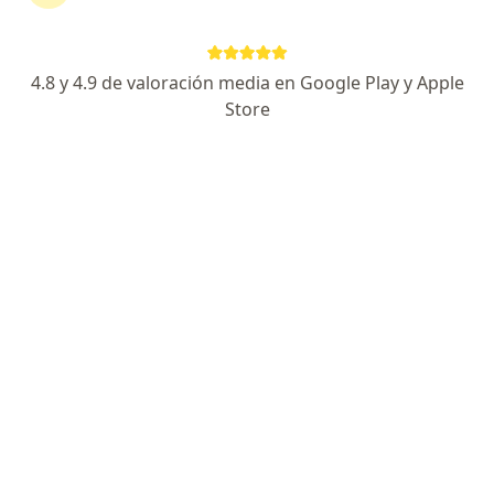
4.8 y 4.9 de valoración media en Google Play y Apple
Store
Clínica CERYA | Especialidades Médicas
·
Ver más
Anestesiólogo, Alergólogo, Cardiólogo
9705 opiniones
Dirección
En línea
Licenciado José Benítez 2505, Monterrey
•
Mapa
Clínica CERYA | Especialidades Médicas
Ningún profesional de este centro tiene citas disponibles
Mostrar perfil