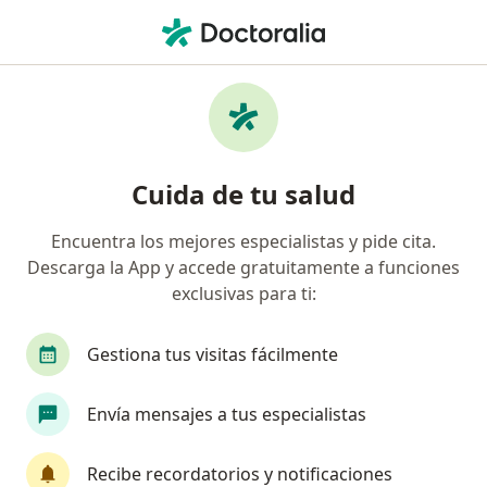
Men
Anestesiología
Filtros
• 1
Seguro
Mapa
Clínicas de Anestesiología
Cuida de tu salud
Encuentra los mejores especialistas y pide cita.
Elige la ciudad en la que buscas al especialista
Descarga la App y accede gratuitamente a funciones
Guadalajara
Monterrey
exclusivas para ti:
Ciudad de México
Puebla
Tijuana
Gestiona tus visitas fácilmente
Ver más
Envía mensajes a tus especialistas
Recibe recordatorios y notificaciones