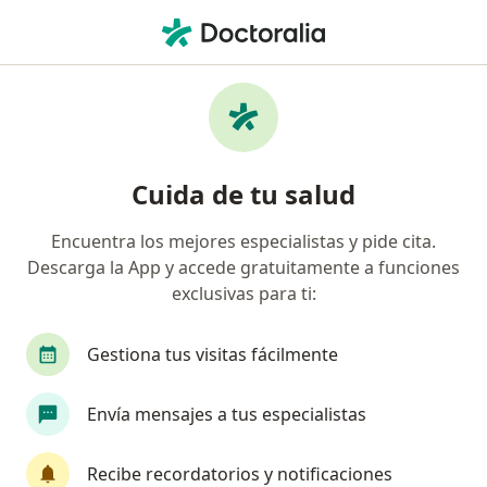
Men
Angina Crónica • Puebla, MX
Filtros
• 1
Seguro
Mapa
Especialistas en Angina crónica en Puebla
Cuida de tu salud
Encuentra los mejores especialistas y pide cita.
¿Qué especialidad estás buscando?
Descarga la App y accede gratuitamente a funciones
Cardiólogo
Cirujano cardiovascular y torácico
exclusivas para ti:
Gestiona tus visitas fácilmente
Envía mensajes a tus especialistas
Recibe recordatorios y notificaciones