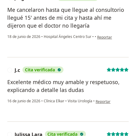
Me cancelaron hasta que llegue al consultorio
llegué 15' antes de mi cita y hasta ahí me
dijeron que el doctor no llegaría
en opinión del usuario
18 de junio de 2026
•
Hospital Ángeles Centro Sur
•
•
Reportar
J.c
Cita verificada
J
Excelente médico muy amable y respetuoso,
explicando a detalle las dudas
en opinión del usuario J.
16 de junio de 2026
•
Clínica Elkar
•
Visita Urología
•
Reportar
Julissa Lara
Cita verificada
J