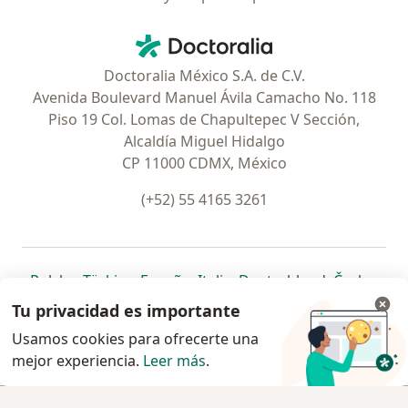
Contacto
Doctoralia - Página de inicio
Doctoralia México S.A. de C.V.
Avenida Boulevard Manuel Ávila Camacho No. 118
Piso 19 Col. Lomas de Chapultepec V Sección,
Alcaldía Miguel Hidalgo
CP 11000 CDMX, México
(+52) 55 4165 3261
se abre en una nueva pestaña
se abre en una nueva pestaña
se abre en una nueva pestaña
se abre en una nueva pes
se abre en 
se a
Polska
,
Türkiye
,
España
,
Italia
,
Deutschland
,
Česko
,
se abre en una nueva pestaña
se abre en una nueva pestaña
se abre en una nueva pestaña
se abre en una nueva p
se abre en 
se abr
Portugal
,
México
,
Chile
,
Brasil
,
Argentina
,
Perú
,
Tu privacidad es importante
se abre en una nueva pe
Colombia
Usamos cookies para ofrecerte una
mejor experiencia.
www.doctoralia.com.mx © 2026 - Encuentra tu
Leer más
.
especialista y pide cita