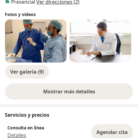
Presencial
Ver direcciones (2)
Miembro certificado del CONSEJO NACIONAL DE LA
Fotos y videos
ESPECIALIDAD. Además de pertenecer a la Asociación
Americana de Urología (AUA) y a la Sociedad Mexicana
de Urología (SMU).
Ver galería (9)
Mostrar más detalles
sobre la experiencia
Servicios y precios
Consulta en línea
Agendar cita
Detalles