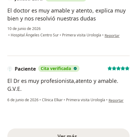
El doctor es muy amable y atento, explica muy
bien y nos resolvió nuestras dudas
10 de junio de 2026
en opinión del usua
•
Hospital Ángeles Centro Sur
•
Primera visita Urología
•
Reportar
Paciente
Cita verificada
El Dr es muy profesionista,atento y amable.
G.V.E.
en opinión del u
6 de junio de 2026
•
Clínica Elkar
•
Primera visita Urología
•
Reportar
Ver más