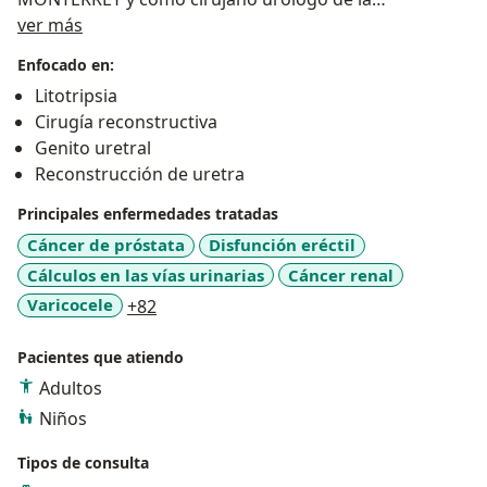
Sobre mí
UNIVERSIDAD DEL EJERCITO Y FUERZA AEREA
ver más
MEXICANA
Enfocado en:
Litotripsia
Realice mi especialidad dentro del HOSPITAL CENTRAL
Cirugía reconstructiva
MILITAR en la ciudad de México, acudiendo a
Genito uretral
diferentes congresos nacionales e internacionales
Reconstrucción de uretra
como participante y ponente.
Principales enfermedades tratadas
Titulado con MENCIÓN HONORIFICA de la especialidad
Cáncer de próstata
Disfunción eréctil
de urología.
Cálculos en las vías urinarias
Cáncer renal
a11y_sr_more_diseases
Varicocele
+82
Realicé un observership en la India como
entrenamiento en CIRUGÍA DE RECONSTRUCCIÓN
Pacientes que atiendo
GENITOURINARIA.
Adultos
Concurse y gané una beca por parte de la ASOCIACIÓN
Niños
AMERICANA DE UROLOGÍA para cursar una alta
Tipos de consulta
especialidad en reconstrucción genitourinaria.