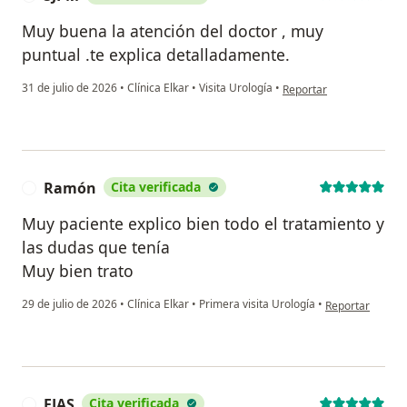
Muy buena la atención del doctor , muy
puntual .te explica detalladamente.
en opinión del usuario S
31 de julio de 2026
•
Clínica Elkar
•
Visita Urología
•
Reportar
Ramón
Cita verificada
R
Muy paciente explico bien todo el tratamiento y
las dudas que tenía
Muy bien trato
en opinión del 
29 de julio de 2026
•
Clínica Elkar
•
Primera visita Urología
•
Reportar
FJAS
Cita verificada
F