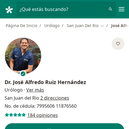
Men
¿Qué estás buscando?
Página De Inicio
Urólogo
San Juan Del Rio
José Alf
Cambiar de ci
Dr.
José Alfredo Ruiz Hernández
sobre las especializaciones
Urólogo
·
Ver más
San Juan del Rio
2 direcciones
No. de cédula: 7995606 11876560
184 opiniones