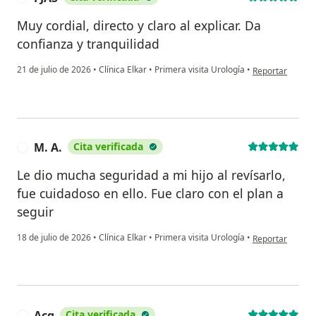
Muy cordial, directo y claro al explicar. Da
confianza y tranquilidad
en opinión del u
21 de julio de 2026
•
Clínica Elkar
•
Primera visita Urología
•
Reportar
M. A.
Cita verificada
M
Le dio mucha seguridad a mi hijo al revísarlo,
fue cuidadoso en ello. Fue claro con el plan a
seguir
en opinión del u
18 de julio de 2026
•
Clínica Elkar
•
Primera visita Urología
•
Reportar
Acg
Cita verificada
A