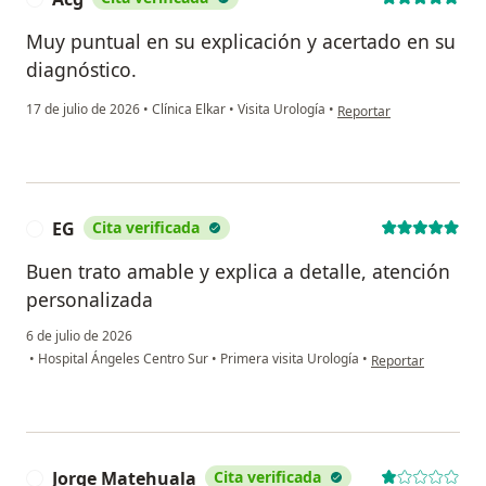
Muy puntual en su explicación y acertado en su
diagnóstico.
en opinión del usuario A
17 de julio de 2026
•
Clínica Elkar
•
Visita Urología
•
Reportar
EG
Cita verificada
E
Buen trato amable y explica a detalle, atención
personalizada
6 de julio de 2026
en opinión del usu
•
Hospital Ángeles Centro Sur
•
Primera visita Urología
•
Reportar
Jorge Matehuala
Cita verificada
J